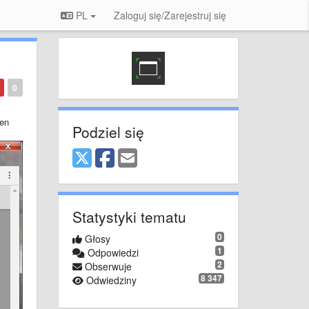
PL
Zaloguj się/Zarejestruj się
0
een
Podziel się
Statystyki tematu
0
Głosy
1
Odpowiedzi
2
Obserwuje
8 347
Odwiedziny