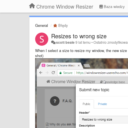
Chrome Window Resizer
Baza wiedzy
General
Błędy
Resizes to wrong size
scott beale
9 lat temu
•
Ostatnio zmodyfikow
When I select a size to resize my window, the new size 
shot)