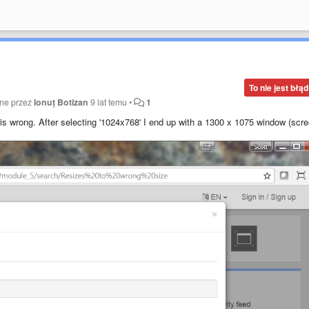
To nie jest błąd
ane przez
Ionuț Botizan
9 lat temu
•
1
is wrong. After selecting '1024x768' I end up with a 1300 x 1075 window (scr