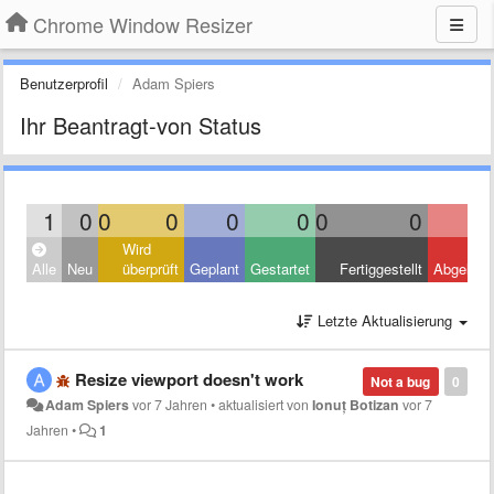
Chrome Window Resizer
Benutzerprofil
Adam Spiers
Ihr Beantragt-von Status
1
0
0
0
0
0
0
0
Wird
Alle
Neu
überprüft
Geplant
Gestartet
Fertiggestellt
Abgelehn
Letzte Aktualisierung
Resize viewport doesn't work
Not a bug
0
Adam Spiers
vor 7 Jahren
•
aktualisiert von
Ionuț Botizan
vor 7
Jahren
•
1