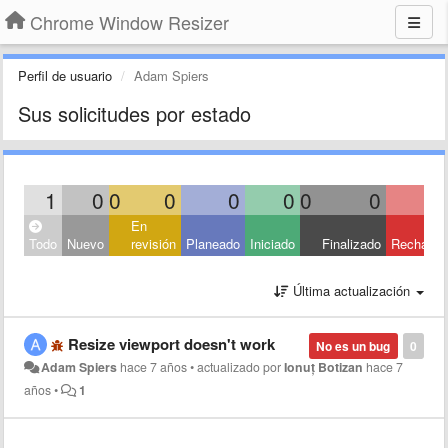
Chrome Window Resizer
Perfil de usuario
Adam Spiers
Sus solicitudes por estado
1
0
0
0
0
0
0
0
En
Todo
Nuevo
revisión
Planeado
Iniciado
Finalizado
Rechaza
Última actualización
Resize viewport doesn't work
No es un bug
0
Adam Spiers
hace 7 años
•
actualizado por
Ionuț Botizan
hace 7
años
•
1