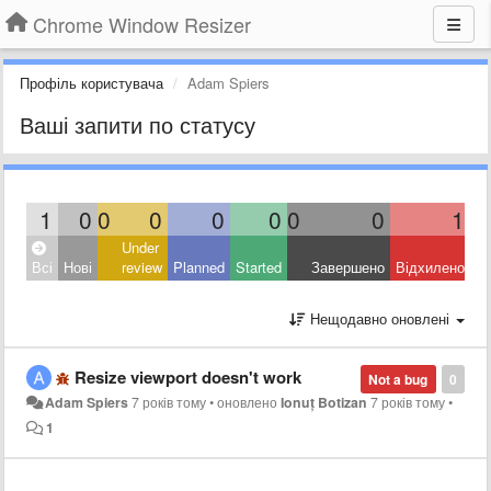
Chrome Window Resizer
Профіль користувача
Adam Spiers
Ваші запити по статусу
1
0
0
0
0
0
0
0
1
Under
Всі
Нові
review
Planned
Started
Завершено
Відхилено
Нещодавно оновлені
Resize viewport doesn't work
Not a bug
0
Adam Spiers
7 років тому
•
оновлено
Ionuț Botizan
7 років тому
•
1