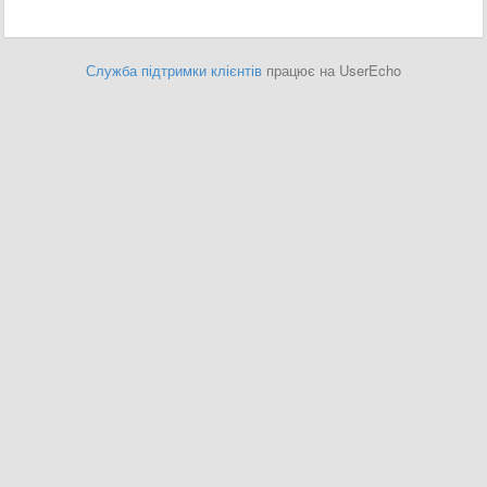
Служба підтримки клієнтів
працює на UserEcho