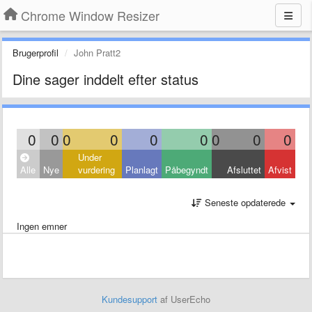
Chrome Window Resizer
Brugerprofil
John Pratt2
Dine sager inddelt efter status
0
0
0
0
0
0
0
0
0
Under
Alle
Nye
vurdering
Planlagt
Påbegyndt
Afsluttet
Afvist
Seneste opdaterede
Ingen emner
Kundesupport
af UserEcho