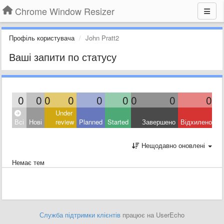
Chrome Window Resizer
Профіль користувача
John Pratt2
Ваші запити по статусу
0
0
0
0
0
0
0
0
0
Under
Всі
Нові
review
Planned
Started
Завершено
Відхилено
Нещодавно оновлені
Немає тем
Служба підтримки клієнтів
працює на UserEcho