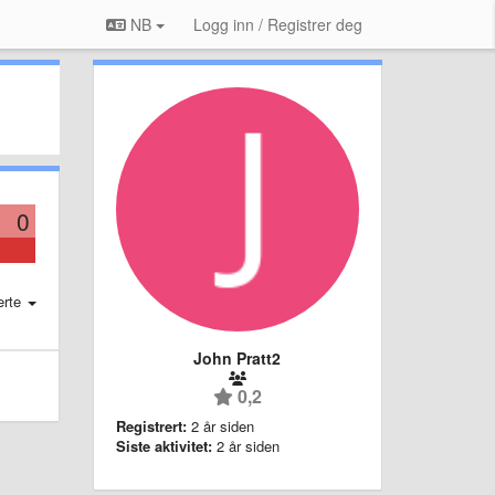
NB
Logg inn / Registrer deg
0
erte
John Pratt2
0,2
Registrert:
2 år siden
Siste aktivitet:
2 år siden