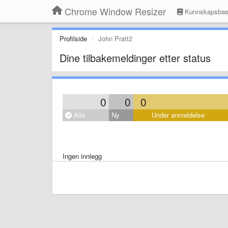
Chrome Window Resizer
Kunnskapsba
Profilside
John Pratt2
Dine tilbakemeldinger etter status
0
0
0
Alle
Ny
Under anmeldelse
Ingen innlegg