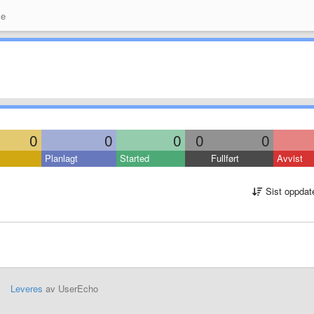
se
0
0
0
0
0
Planlagt
Started
Fullført
Avvist
Sist oppdat
Leveres
av UserEcho