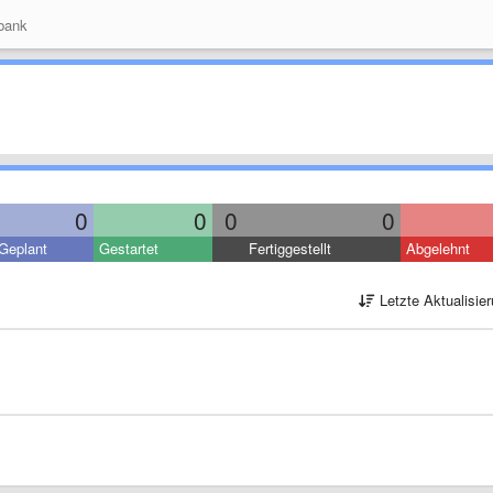
bank
0
0
0
0
Geplant
Gestartet
Fertiggestellt
Abgelehnt
Letzte Aktualisie