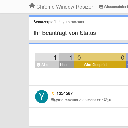
Chrome Window Resizer
Wissensdaten
Benutzerprofil
yuto mozumi
Ihr Beantragt-von Status
1
1
0
0
Alle
Neu
Wird überprüft
1234567
yuto mozumi
vor 3 Monaten
•
0