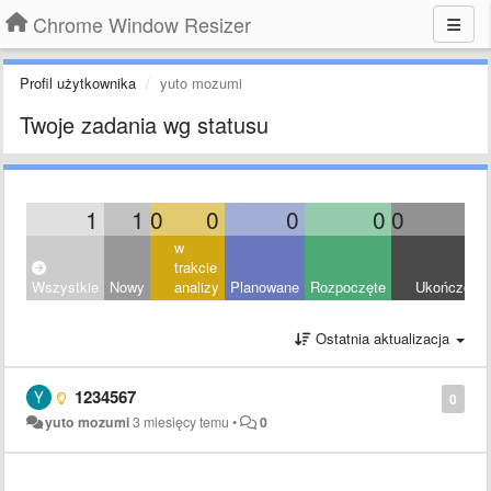
Chrome Window Resizer
Profil użytkownika
yuto mozumi
Twoje zadania wg statusu
1
1
0
0
0
0
0
0
w
trakcie
Wszystkie
Nowy
analizy
Planowane
Rozpoczęte
Ukończony
Ostatnia aktualizacja
1234567
0
yuto mozumi
3 miesięcy temu
•
0