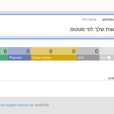
 משתמש
Ed Carlos
ות שלך לפי סטטוס.
0
0
0
0
0
הכל
חדש
Under review
Planned
שאים
mer support service
by UserEcho