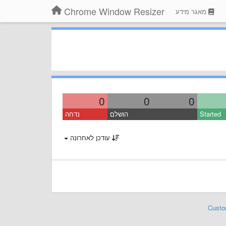
Chrome Window Resizer
מאגר מידע
0
0
0
Started
הושלם
נדחה
עודכן לאחרונה
Custo