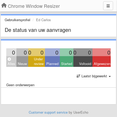
Chrome Window Resizer
Gebruikersprofiel
Ed Carlos
De status van uw aanvragen
0
0
0
0
0
0
0
0
0
Under
Alles
Nieuw
review
Planned
Started
Voltooid
Afgewezen
Laatst bijgewerkt
Geen onderwerpen
Customer support service
by UserEcho