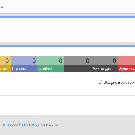
se
0
0
0
0
0
view
Planned
Started
Аяқталды
Ауытқы
Жаңа өзгерістер
mer support service
by UserEcho