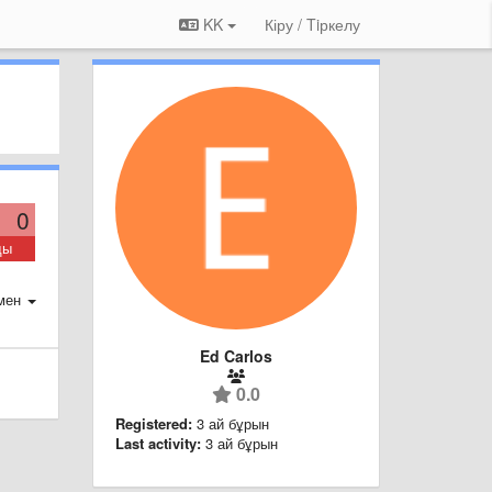
KK
Кіру / Tiркелу
0
ды
мен
Ed Carlos
0.0
Registered:
3 ай бұрын
Last activity:
3 ай бұрын