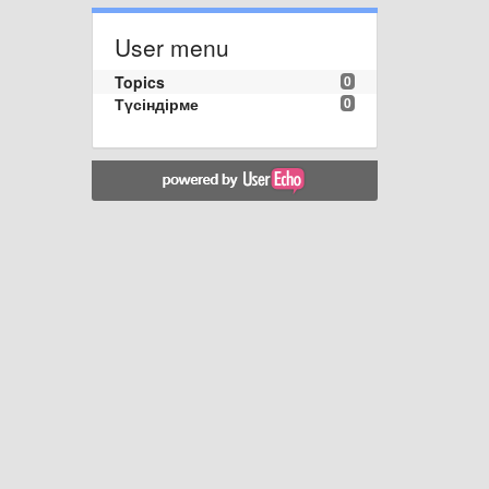
User menu
Topics
0
Түсіндірме
0