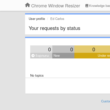
Chrome Window Resizer
Knowledge ba
User profile
Ed Carlos
Your requests by status
0
0
0
Барлығы
New
Under re
No topics
Custo