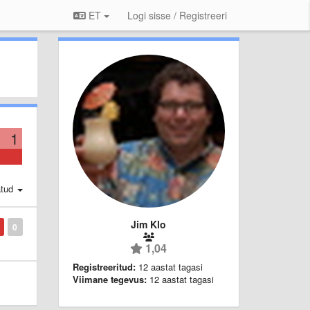
ET
Logi sisse / Registreeri
1
atud
Jim Klo
0
1,04
Registreeritud:
12 aastat tagasi
Viimane tegevus:
12 aastat tagasi