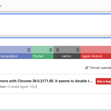
as
0
0
0
0
kavandatud
Started
valmis
tagasi lükatud
Viimati uuend
th Chrome 39.0.2171.95. It seems to double the selected size.
Not a bug
tizan
12 aastat tagasi
•
3