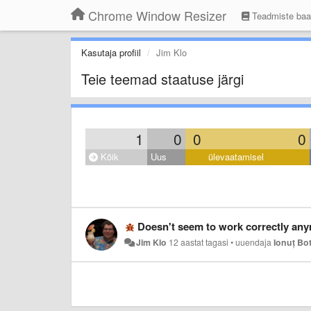
Chrome Window Resizer
Teadmiste ba
Kasutaja profiil
Jim Klo
Teie teemad staatuse järgi
1
0
0
0
Kõik
Uus
ülevaatamisel
Doesn't seem to work correctly anymore wi
Jim Klo
12 aastat tagasi
•
uuendaja
Ionuț Bo