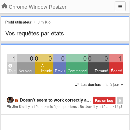
Chrome Window Resizer
Profil utilisateur
Jim Klo
Vos requêtes par états
1
0
0
0
0
0
0
0
1
À
Tout
Nouveau
l'étude
Prévu
Commencé
Terminé
Écarté
Les derniers mis à jour
Doesn't seem to work correctly anymore with Chrome 39.0.2171.95. It seems to double the selected size.
Pas un bug
0
Jim Klo
il y a 12 ans
•
mis à jour par
Ionuț Botizan
il y a 12 ans
•
3