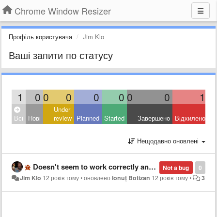
Chrome Window Resizer
Профіль користувача
Jim Klo
Ваші запити по статусу
1
0
0
0
0
0
0
0
1
Under
Всі
Нові
review
Planned
Started
Завершено
Відхилено
Нещодавно оновлені
Doesn't seem to work correctly anymore with Chrome 39.0.2171.95. It seems to double the selected size.
Not a bug
0
Jim Klo
12 років тому
•
оновлено
Ionuț Botizan
12 років тому
•
3