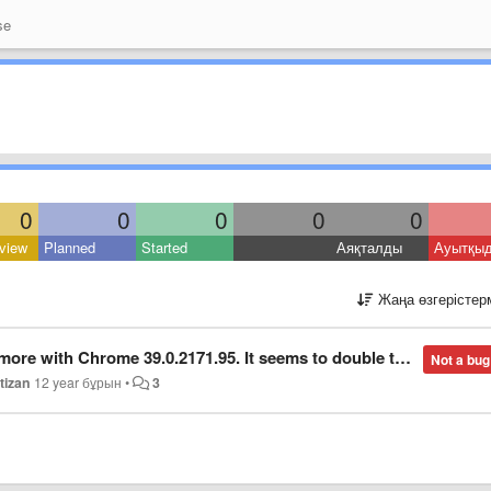
se
0
0
0
0
0
view
Planned
Started
Аяқталды
Ауытқы
Жаңа өзгерістер
th Chrome 39.0.2171.95. It seems to double the selected size.
Not a bug
tizan
12 year бұрын
•
3