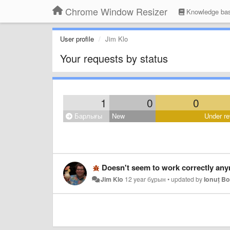
Chrome Window Resizer
Knowledge ba
User profile
Jim Klo
Your requests by status
1
0
0
Барлығы
New
Under re
Doesn't seem to work correctly anymore wi
Jim Klo
12 year бұрын
•
updated by
Ionuț Bo