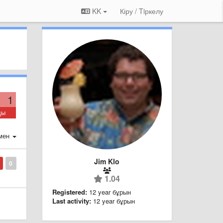
KK
Кіру / Tiркелу
1
ды
мен
Jim Klo
0
1.04
Registered:
12 year бұрын
Last activity:
12 year бұрын