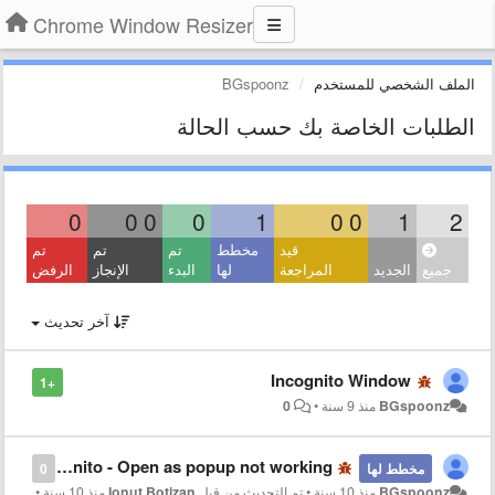
Chrome Window Resizer
الملف الشخصي للمستخدم
BGspoonz
الطلبات الخاصة بك حسب الحالة
0
0
0
0
1
0
0
1
2
قيد
مخطط
تم
تم
تم
جميع
الجديد
المراجعة
لها
البدء
الإنجاز
الرفض
آخر تحديث
Incognito Window
+1
BGspoonz
منذ 9 سنة
•
0
While in Incognito - Open as popup not working
مخطط لها
0
BGspoonz
منذ 10 سنة
•
تم التحديث من قبل
Ionuț Botizan
منذ 10 سنة
•