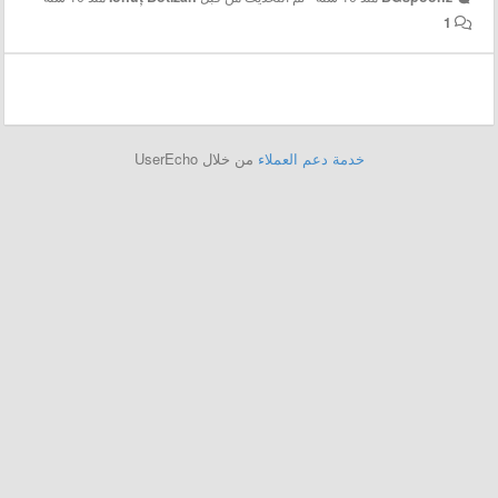
1
خدمة دعم العملاء
من خلال UserEcho