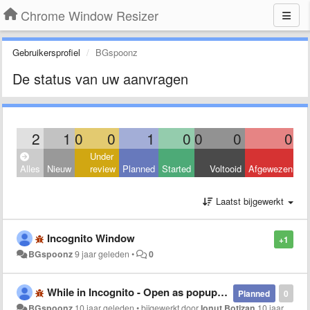
Chrome Window Resizer
Gebruikersprofiel
BGspoonz
De status van uw aanvragen
2
1
0
0
1
0
0
0
0
Under
Alles
Nieuw
review
Planned
Started
Voltooid
Afgewezen
Laatst bijgewerkt
Incognito Window
+1
BGspoonz
9 jaar geleden
•
0
While in Incognito - Open as popup not working
Planned
0
BGspoonz
10 jaar geleden
•
bijgewerkt door
Ionuț Botizan
10 jaar