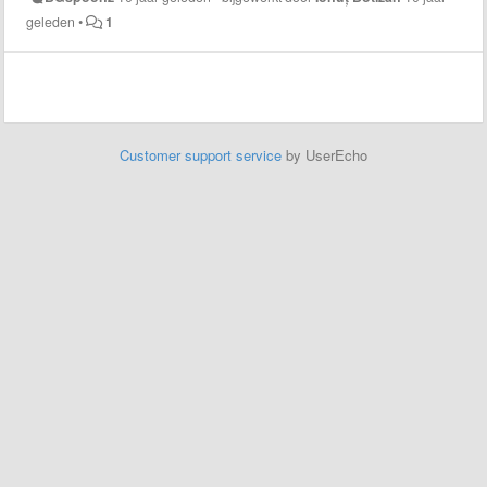
geleden
•
1
Customer support service
by UserEcho