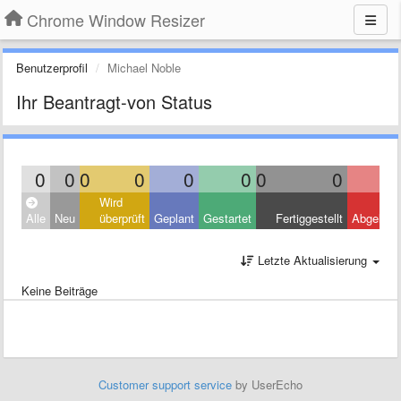
Chrome Window Resizer
Benutzerprofil
Michael Noble
Ihr Beantragt-von Status
0
0
0
0
0
0
0
0
Wird
Alle
Neu
überprüft
Geplant
Gestartet
Fertiggestellt
Abgelehn
Letzte Aktualisierung
Keine Beiträge
Customer support service
by UserEcho