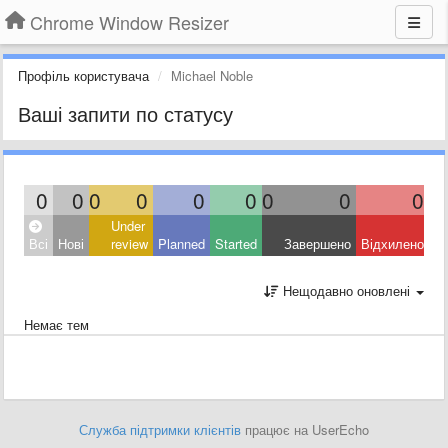
Chrome Window Resizer
Профіль користувача
Michael Noble
Ваші запити по статусу
0
0
0
0
0
0
0
0
0
Under
Всі
Нові
review
Planned
Started
Завершено
Відхилено
Нещодавно оновлені
Немає тем
Служба підтримки клієнтів
працює на UserEcho