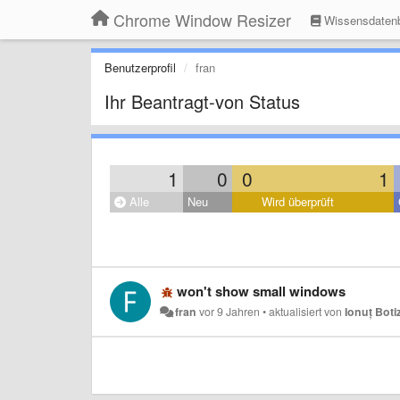
Chrome Window Resizer
Wissensdaten
Benutzerprofil
fran
Ihr Beantragt-von Status
1
0
0
1
Alle
Neu
Wird überprüft
won't show small windows
fran
vor 9 Jahren
•
aktualisiert von
Ionuț Boti