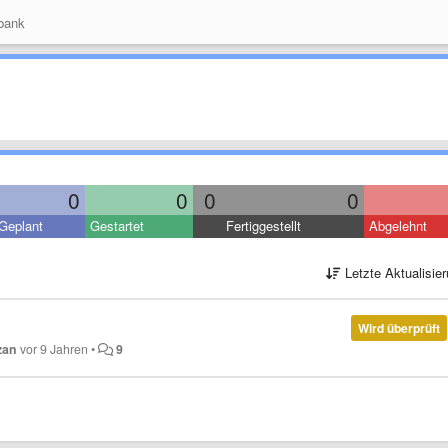
bank
0
0
0
0
Geplant
Gestartet
Fertiggestellt
Abgelehnt
Letzte Aktualisie
Wird überprüft
zan
vor 9 Jahren
•
9