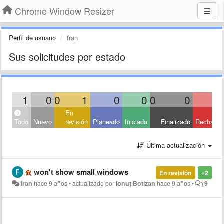
Chrome Window Resizer
Perfil de usuario
fran
Sus solicitudes por estado
1
0
0
1
0
0
0
0
En
Todo
Nuevo
revisión
Planeado
Iniciado
Finalizado
Rechaza
Última actualización
won't show small windows
En revisión
+2
fran
hace 9 años
•
actualizado por
Ionuț Botizan
hace 9 años
•
9