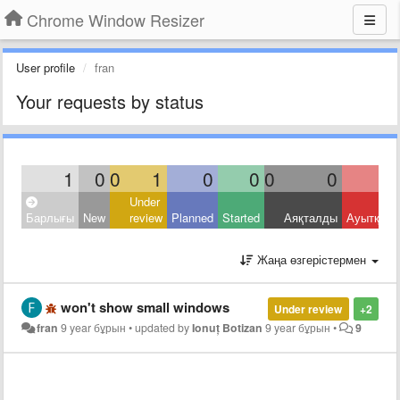
Chrome Window Resizer
User profile
fran
Your requests by status
1
0
0
1
0
0
0
0
Under
Барлығы
New
review
Planned
Started
Аяқталды
Ауытқыд
Жаңа өзгерістермен
won't show small windows
Under review
+2
fran
9 year бұрын
•
updated by
Ionuț Botizan
9 year бұрын
•
9