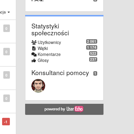
acja
Statystyki
0
społeczności
2 061
Użytkownicy
1 174
Wątki
0
522
Komentarze
237
Głosy
Konsultanci pomocy
1
0
0
-1