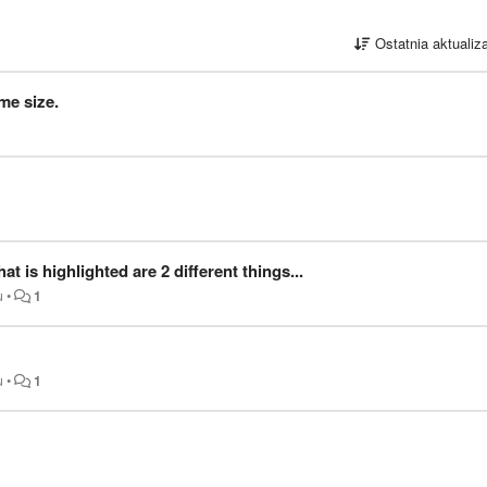
Ostatnia aktualiz
me size.
 is highlighted are 2 different things...
u
•
1
u
•
1