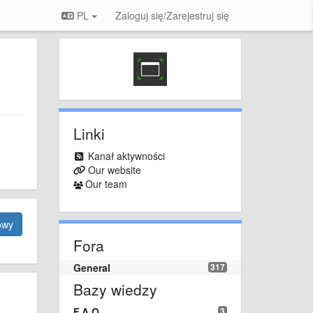
PL
Zaloguj się/Zarejestruj się
Linki
Kanał aktywności
Our website
Our team
owy
Fora
General
317
Bazy wiedzy
F.A.Q.
3