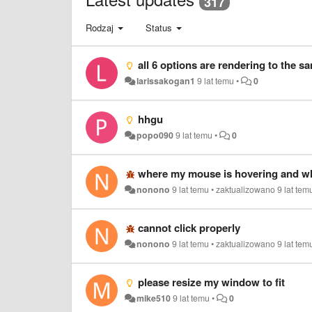
317
Rodzaj
Status
all 6 options are rendering to the sa
larissakogan1
9 lat temu
•
0
hhgu
popo090
9 lat temu
•
0
where my mouse is hovering and what
nonono
9 lat temu
•
zaktualizowano
9 lat tem
cannot click properly
nonono
9 lat temu
•
zaktualizowano
9 lat tem
please resize my window to fit
mike510
9 lat temu
•
0