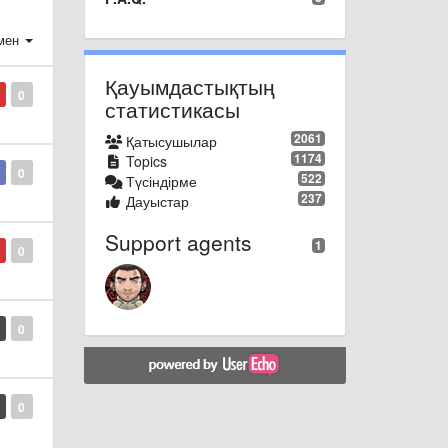
мен
Қауымдастықтың
0
статистикасы
2061
Қатысушылар
1174
Topics
0
522
Түсіндірме
237
Дауыстар
Support agents
1
0
0
0