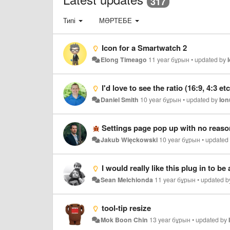
317
Типі
МӘРТЕБЕ
Icon for a Smartwatch 2
Elong Timeago
11 year бұрын
•
updated by
I'd love to see the ratio (16:9, 4:3 e
Daniel Smith
10 year бұрын
•
updated by
Ion
Settings page pop up with no reaso
Jakub Więckowski
10 year бұрын
•
updated
I would really like this plug in to b
Sean Melchionda
11 year бұрын
•
updated 
tool-tip resize
Mok Boon Chin
13 year бұрын
•
updated by