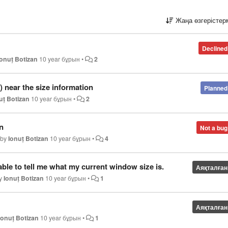
Жаңа өзгерістер
Declined
Ionuț Botizan
10 year бұрын
•
2
tc) near the size information
Planned
uț Botizan
10 year бұрын
•
2
n
Not a bug
 by
Ionuț Botizan
10 year бұрын
•
4
e able to tell me what my current window size is.
Аяқталған
by
Ionuț Botizan
10 year бұрын
•
1
Аяқталған
Ionuț Botizan
10 year бұрын
•
1