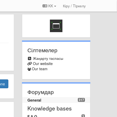
KK
Кіру / Tiркелу
Сілтемелер
Жаңарту таспасы
Our website
Our team
one
Форумдар
General
317
Knowledge bases
F.A.Q.
3