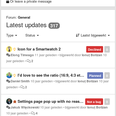
Or leave a private message
Forum:
General
Latest updates
317
Type
Status
Laatst bijgewerkt
Icon for a Smartwatch 2
Declined
0
Elong Timeago
11 jaar geleden
•
bijgewerkt door
Ionuț Botizan
10
jaar geleden
•
2
I'd love to see the ratio (16:9, 4:3 etc) near the size information
Planned
0
Daniel Smith
10 jaar geleden
•
bijgewerkt door
Ionuț Botizan
10 jaar
geleden
•
2
Settings page pop up with no reason
Not a bug
0
Jakub Więckowski
10 jaar geleden
•
bijgewerkt door
Ionuț Botizan
10 jaar geleden
•
4