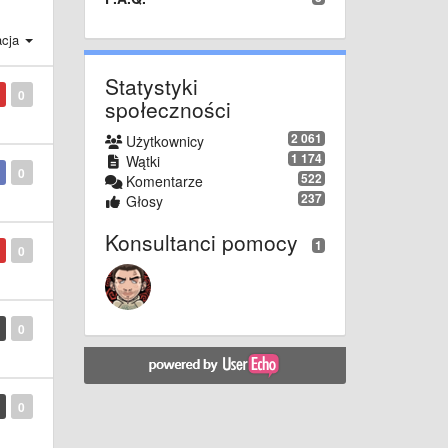
acja
Statystyki
0
społeczności
2 061
Użytkownicy
1 174
Wątki
0
522
Komentarze
237
Głosy
Konsultanci pomocy
1
0
0
0