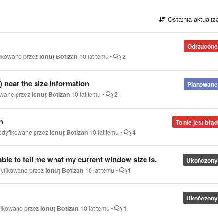
Ostatnia aktualiz
Odrzucone
fikowane przez
Ionuț Botizan
10 lat temu
•
2
tc) near the size information
Planowane
owane przez
Ionuț Botizan
10 lat temu
•
2
n
To nie jest błąd
odyfikowane przez
Ionuț Botizan
10 lat temu
•
4
e able to tell me what my current window size is.
Ukończony
dyfikowane przez
Ionuț Botizan
10 lat temu
•
1
Ukończony
fikowane przez
Ionuț Botizan
10 lat temu
•
1