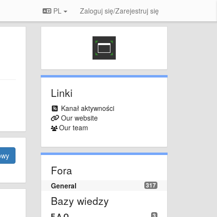
PL
Zaloguj się/Zarejestruj się
Linki
Kanał aktywności
Our website
Our team
owy
Fora
General
317
Bazy wiedzy
F.A.Q.
3