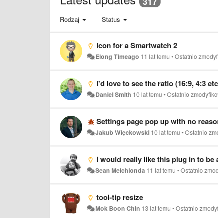
317
Rodzaj
Status
Icon for a Smartwatch 2
Elong Timeago
11 lat temu
•
Ostatnio zmody
I'd love to see the ratio (16:9, 4:3 e
Daniel Smith
10 lat temu
•
Ostatnio zmodyfik
Settings page pop up with no reaso
Jakub Więckowski
10 lat temu
•
Ostatnio zm
I would really like this plug in to b
Sean Melchionda
11 lat temu
•
Ostatnio zmo
tool-tip resize
Mok Boon Chin
13 lat temu
•
Ostatnio zmody