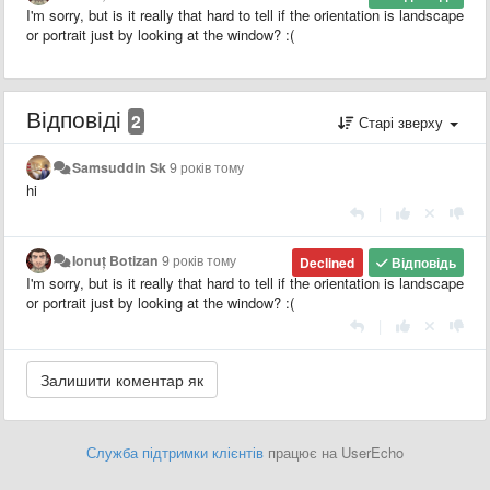
I'm sorry, but is it really that hard to tell if the orientation is landscape
or portrait just by looking at the window? :(
Відповіді
2
Старі зверху
Samsuddin Sk
9 років тому
hi
|
Ionuț Botizan
9 років тому
Declined
Відповідь
I'm sorry, but is it really that hard to tell if the orientation is landscape
or portrait just by looking at the window? :(
|
Служба підтримки клієнтів
працює на UserEcho