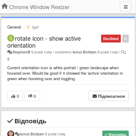
Chrome Window Resizer
General
Ідеї
rotate icon - show active
Declined
0
orientation
StephenB
9 років тому
•
оновлено
Ionuț Botizan
9 років тому
•
2
Current orientation icon is white portrait / green landscape when
hovered over. Would be good if it showed the 'active' orientation in
green when hovering over and toggling.
0
0
Підписатися
Відповідь
Ionuț Botizan
9 років тому
Відповідь