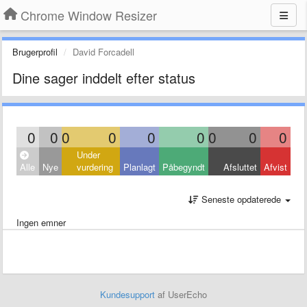
Chrome Window Resizer
Brugerprofil
David Forcadell
Dine sager inddelt efter status
0
0
0
0
0
0
0
0
0
Under
Alle
Nye
vurdering
Planlagt
Påbegyndt
Afsluttet
Afvist
Seneste opdaterede
Ingen emner
Kundesupport
af UserEcho