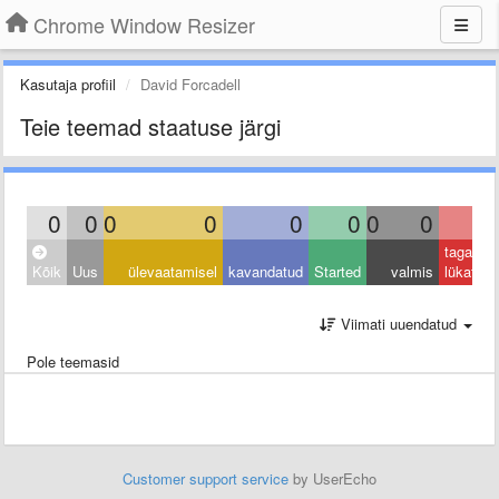
Chrome Window Resizer
Kasutaja profiil
David Forcadell
Teie teemad staatuse järgi
0
0
0
0
0
0
0
0
0
tagasi
Kõik
Uus
ülevaatamisel
kavandatud
Started
valmis
lükatud
Viimati uuendatud
Pole teemasid
Customer support service
by UserEcho