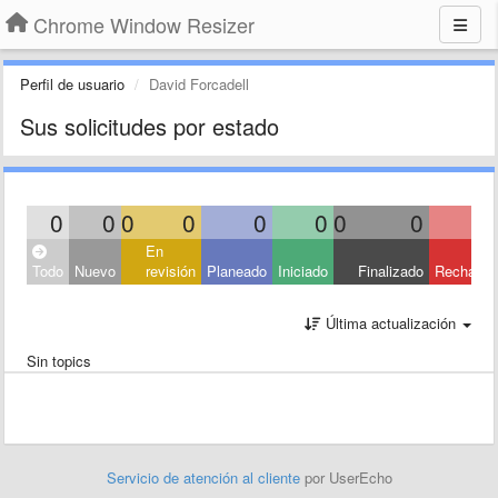
Chrome Window Resizer
Perfil de usuario
David Forcadell
Sus solicitudes por estado
0
0
0
0
0
0
0
0
En
Todo
Nuevo
revisión
Planeado
Iniciado
Finalizado
Rechaza
Última actualización
Sin topics
Servicio de atención al cliente
por UserEcho