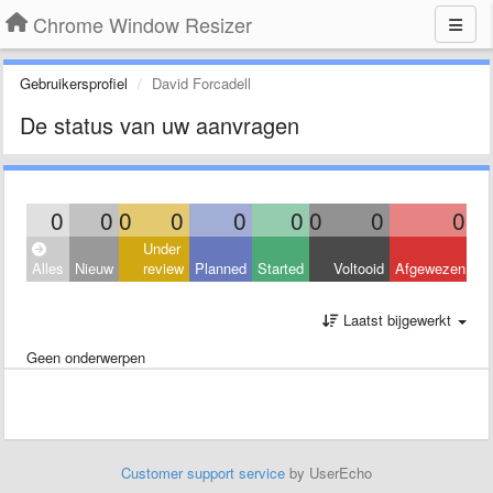
Chrome Window Resizer
Gebruikersprofiel
David Forcadell
De status van uw aanvragen
0
0
0
0
0
0
0
0
0
Under
Alles
Nieuw
review
Planned
Started
Voltooid
Afgewezen
Laatst bijgewerkt
Geen onderwerpen
Customer support service
by UserEcho