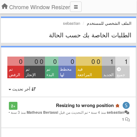
Chrome Window Resizer
الملف الشخصي للمستخدم
sebastian
الطلبات الخاصة بك حسب الحالة
0
0
0
0
0
0
0
1
1
قيد
مخطط
تم
تم
تم
جميع
الجديد
المراجعة
لها
البدء
الإنجاز
الرفض
آخر تحديث
Resizing to wrong position
+2
sebastian
منذ 4 سنة
•
تم التحديث من قبل
Matheus Bertassi
منذ 3 سنة
•
1