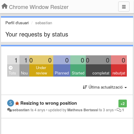
Chrome Window Resizer
Perfil d'usuari
sebastian
Your requests by status
1
1
0
0
0
0
0
0
0
Under
Tots
Nou
review
Planned
Started
completat
rebutjat
Última actualització
Resizing to wrong position
+2
sebastian
fa 4 anys
•
updated by
Matheus Bertassi
fa 3 anys
•
1