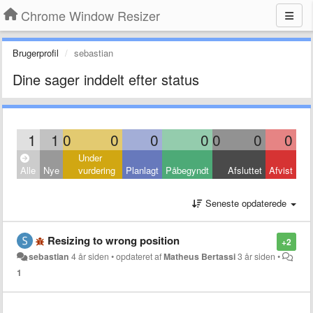
Chrome Window Resizer
Brugerprofil
sebastian
Dine sager inddelt efter status
1
1
0
0
0
0
0
0
0
Under
Alle
Nye
vurdering
Planlagt
Påbegyndt
Afsluttet
Afvist
Seneste opdaterede
Resizing to wrong position
+2
sebastian
4 år siden
•
opdateret af
Matheus Bertassi
3 år siden
•
1