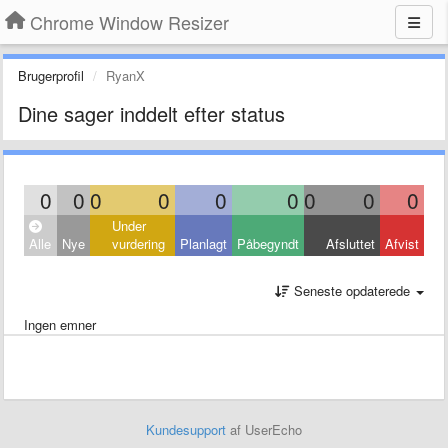
Chrome Window Resizer
Brugerprofil
RyanX
Dine sager inddelt efter status
0
0
0
0
0
0
0
0
0
Under
Alle
Nye
vurdering
Planlagt
Påbegyndt
Afsluttet
Afvist
Seneste opdaterede
Ingen emner
Kundesupport
af UserEcho