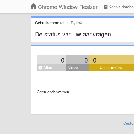
Chrome Window Resizer
Kennis databa
Gebruikersprofiel
RyanX
De status van uw aanvragen
0
0
0
Alles
Nieuw
Under review
Geen onderwerpen
Custo