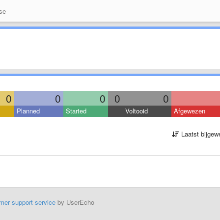
se
0
0
0
0
0
Planned
Started
Voltooid
Afgewezen
Laatst bijgew
mer support service
by UserEcho