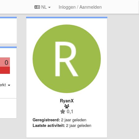
NL
Inloggen / Aanmelden
0
erkt
RyanX
0,1
Geregistreerd:
2 jaar geleden
Laatste activiteit:
2 jaar geleden