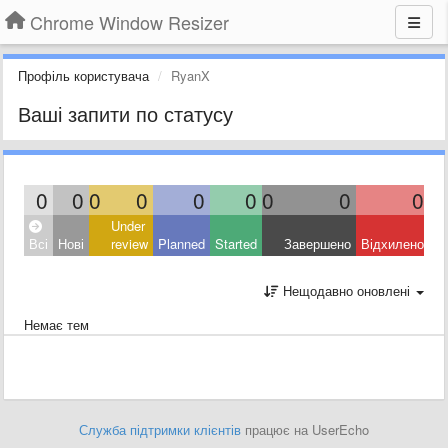
Chrome Window Resizer
Профіль користувача
RyanX
Ваші запити по статусу
0
0
0
0
0
0
0
0
0
Under
Всі
Нові
review
Planned
Started
Завершено
Відхилено
Нещодавно оновлені
Немає тем
Служба підтримки клієнтів
працює на UserEcho