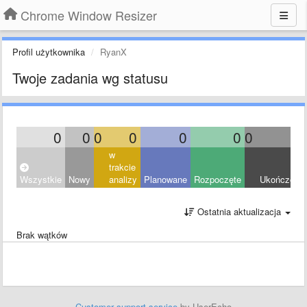
Chrome Window Resizer
Profil użytkownika
RyanX
Twoje zadania wg statusu
0
0
0
0
0
0
0
0
w
trakcie
Wszystkie
Nowy
analizy
Planowane
Rozpoczęte
Ukończony
Ostatnia aktualizacja
Brak wątków
Customer support service
by UserEcho