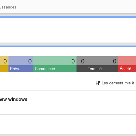
issances
0
0
0
0
0
Prévu
Commencé
Terminé
Écarté
Les derniers mis à 
r new windows