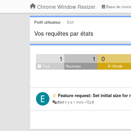
Chrome Window Resizer
Base de conna
Profil utilisateur
Elof
Vos requêtes par états
1
1
0
Tout
Nouveau
À l'étude
Feature request: Set initial size fo
Elof
il y a 1 mois
•
0