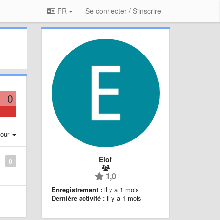
FR
Se connecter / S'inscrire
0
jour
Elof
0
1,0
Enregistrement :
il y a 1 mois
Dernière activité :
il y a 1 mois