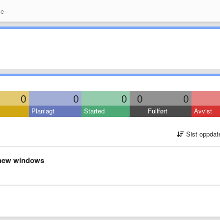
se
0
0
0
0
0
Planlagt
Started
Fullført
Avvist
Sist oppdat
r new windows