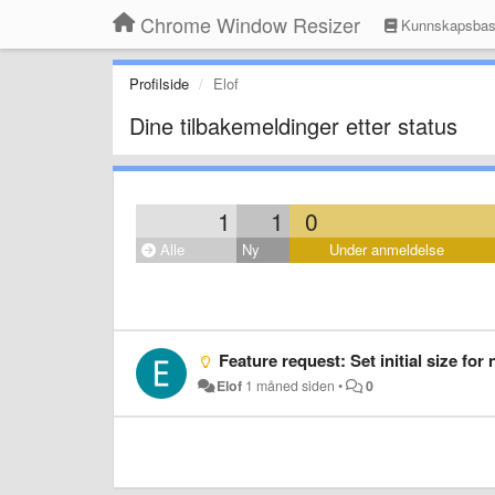
Chrome Window Resizer
Kunnskapsba
Profilside
Elof
Dine tilbakemeldinger etter status
1
1
0
Alle
Ny
Under anmeldelse
Feature request: Set initial size fo
Elof
1 måned siden
•
0