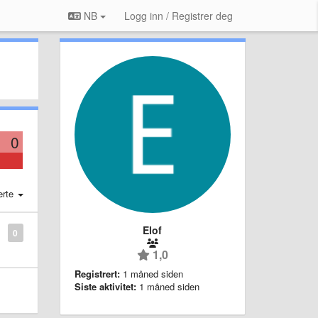
NB
Logg inn / Registrer deg
0
erte
Elof
0
1,0
Registrert:
1 måned siden
Siste aktivitet:
1 måned siden