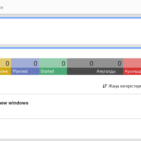
se
0
0
0
0
0
view
Planned
Started
Аяқталды
Ауытқы
Жаңа өзгерістер
r new windows