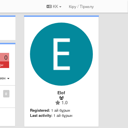
KK
Кіру / Tiркелу
0
ды
мен
Elof
0
1.0
Registered:
1 ай бұрын
Last activity:
1 ай бұрын