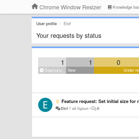
Chrome Window Resizer
Knowledge ba
User profile
Elof
Your requests by status
1
1
0
Барлығы
New
Under re
Feature request: Set initial size fo
Elof
1 ай бұрын
•
0