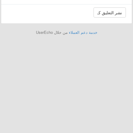
خدمة دعم العملاء
من خلال UserEcho