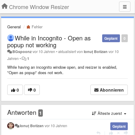
Chrome Window Resizer
General
Fehler
While in Incognito - Open as
Geplant
0
popup not working
BGspoonz
vor 10 Jahren
•
aktualisiert von
Ionuț Botizan
vor 10
Jahren
•
1
While having an incognito window open, and resizer is enabled,
"Open as popup" does not work.
0
0
Abonnieren
Antworten
1
Älteste zuerst
Ionuț Botizan
vor 10 Jahren
Geplant
|