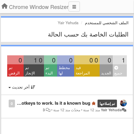
Chrome Window Resizer
الملف الشخصي للمستخدم
Yair Yehuda
الطلبات الخاصة بك حسب الحالة
0
1
0
0
0
0
0
0
1
قيد
مخطط
تم
تم
تم
جميع
الجديد
المراجعة
لها
البدء
الإنجاز
الرفض
آخر تحديث
I can't make the numeric hotkeys to work. Is it a known bug?
تم إصلاحها
0
Yair Yehuda
منذ 12 سنة
•
محدّث
منذ 12 سنة
•
3