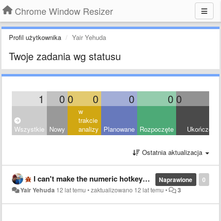
Chrome Window Resizer
Profil użytkownika
Yair Yehuda
Twoje zadania wg statusu
1
0
0
0
0
0
0
1
w
trakcie
Wszystkie
Nowy
analizy
Planowane
Rozpoczęte
Ukończony
Ostatnia aktualizacja
I can't make the numeric hotkeys to work. Is it a known bug?
Naprawione
0
Yair Yehuda
12 lat temu
•
zaktualizowano
12 lat temu
•
3