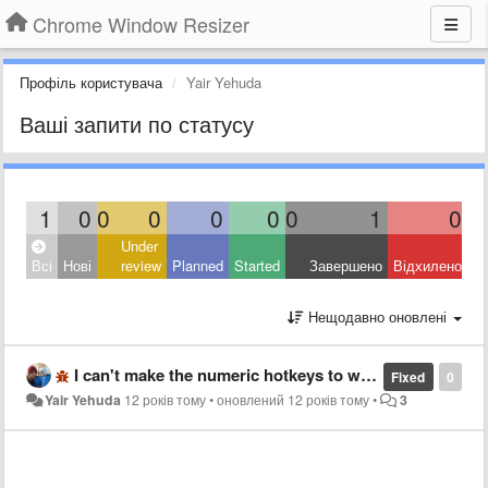
Chrome Window Resizer
Профіль користувача
Yair Yehuda
Ваші запити по статусу
1
0
0
0
0
0
0
1
0
Under
Всі
Нові
review
Planned
Started
Завершено
Відхилено
Нещодавно оновлені
I can't make the numeric hotkeys to work. Is it a known bug?
Fixed
0
Yair Yehuda
12 років тому
•
оновлений
12 років тому
•
3