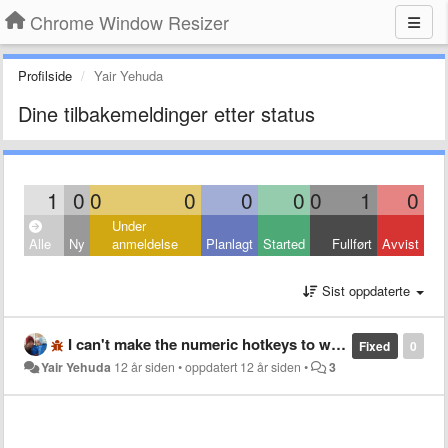
Chrome Window Resizer
Profilside
Yair Yehuda
Dine tilbakemeldinger etter status
1
0
0
0
0
0
0
1
0
Under
Alle
Ny
anmeldelse
Planlagt
Started
Fullført
Avvist
Sist oppdaterte
I can't make the numeric hotkeys to work. Is it a known bug?
Fixed
0
Yair Yehuda
12 år siden
•
oppdatert
12 år siden
•
3