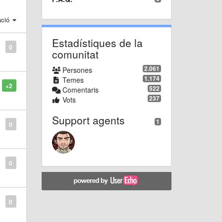
ació
Estadístiques de la
0
comunitat
2.061
Persones
1.174
Temes
+2
522
Comentaris
237
Vots
Support agents
1
0
0
0