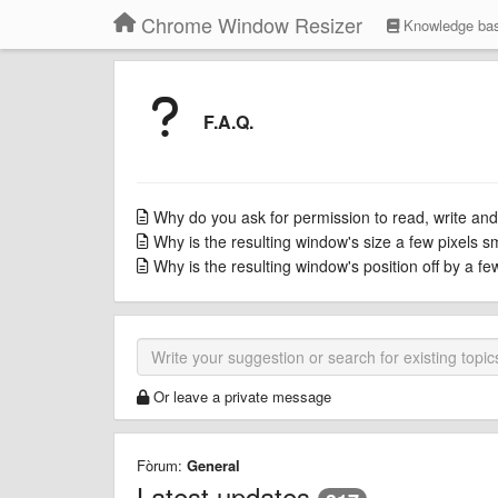
Chrome Window Resizer
Knowledge ba
F.A.Q.
Why do you ask for permission to read, write and
Why is the resulting window's size a few pixels s
Why is the resulting window's position off by a f
Or leave a private message
Fòrum:
General
Latest updates