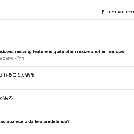
Última actualitz
dows, resizing feature is quite often resize another window
fa 2 anys
•
1
更されることがある
きがある
ão aparece o da tela predefinida?