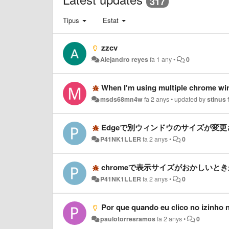
317
Tipus
Estat
zzcv
Alejandro reyes
fa 1 any
•
0
When I'm using multiple chrome win
msds68mn4w
fa 2 anys
•
updated by
stinus
Edgeで別ウィンドウのサイズが変
P41NK1LLER
fa 2 anys
•
0
chromeで表示サイズがおかしいと
P41NK1LLER
fa 2 anys
•
0
Por que quando eu clico no izinho n
paulotorresramos
fa 2 anys
•
0