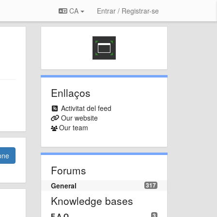
CA
Entrar / Registrar-se
Enllaços
Activitat del feed
Our website
Our team
one
Forums
General
317
Knowledge bases
F.A.Q.
3