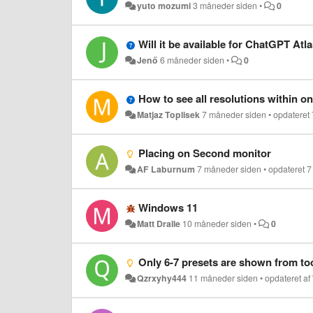
yuto mozumi
3 måneder siden
•
0
Will it be available for ChatGPT Atl
Jenő
6 måneder siden
•
0
How to see all resolutions within 
Matjaz Toplisek
7 måneder siden
•
opdateret
Placing on Second monitor
AF Laburnum
7 måneder siden
•
opdateret
7
Windows 11
Matt Dralle
10 måneder siden
•
0
Only 6-7 presets are shown from toolbar af
Qzrxyhy444
11 måneder siden
•
opdateret af