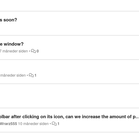
as soon?
one window?
7 måneder siden
•
0
 måneder siden
•
1
ter clicking on its icon, can we increase the amount of presets we can see?
Wrarz555
10 måneder siden
•
1