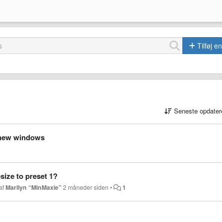
Tilføj e
Seneste opdater
r new windows
size to preset 1?
 af
Marilyn “MinMaxie”
2 måneder siden
•
1