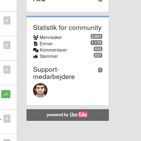
0
Statistik for community
2.061
Mennesker
1.174
Emner
0
522
Kommentarer
237
Stemmer
Support-
0
1
medarbejdere
+1
0