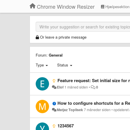
Chrome Window Resizer
Hjælpesektion
Or leave a private message
Forum:
General
Type
Status
Feature request: Set initial size fo
Elof
1 måned siden
•
0
How to configure shortcuts for a Re
Matjaz Toplisek
7 måneder siden
•
opdateret
1234567