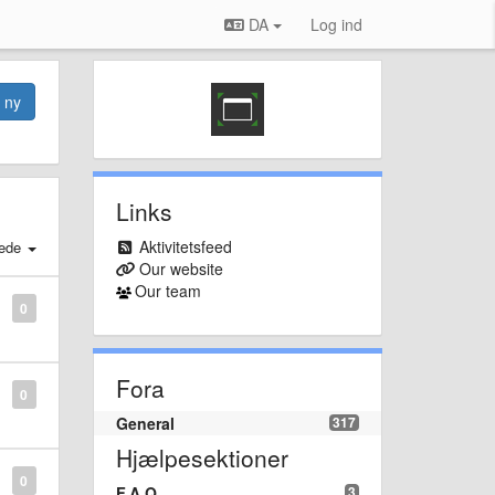
DA
Log ind
n ny
Links
Aktivitetsfeed
ede
Our website
Our team
0
Fora
0
General
317
Hjælpesektioner
0
F.A.Q.
3